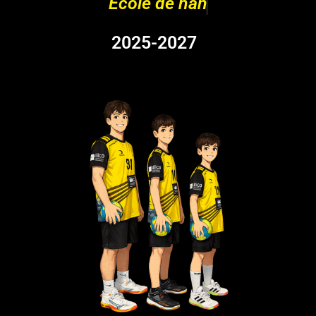
E
c
o
l
e
d
e
h
a
n
d
2025-2027